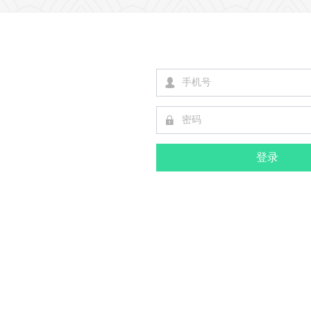
넙
끕
登录