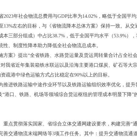
23年社会物流总费用与GDP比率为14.02%，略低于全国平均
降至13%左右的目标，与《省物流降本总体方案》保持一致。从
本三部分组成）中占比38.7%，低于全国平均水平（53.9%
统性、制度性降本助力降低全社会物流总成本。
方案》提出“全省铁路、水路货运量及货运周转量合计占全社会
针对我省近年集装箱铁水联运以及沿海主要港口煤炭、矿石等大
物资疏港中绿色运输方式占比稳定在90%以上的目标。
推进铁路运输中途作业环节以及铁路运输组织效率优化，提升
及“港口、铁路、机场等领域综合货运枢纽的管理成本明显下降”
点贯彻落实国家、省综合立体交通网建设要求，构建完善“通道
完善交通物流末端网络等3项工作任务。其中：提升交通物流通