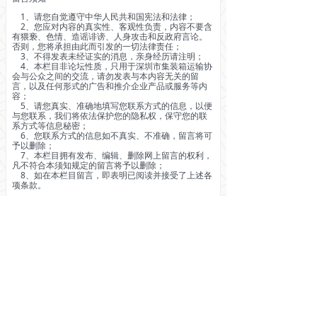
1、请您自觉遵守中华人民共和国宪法和法律；
2、您应对内容的真实性、客观性负责，内容不要含
有猥亵、色情、造谣诽谤、人身攻击和反政府言论。
否则，您将承担由此而引发的一切法律责任；
3、不得发表未经证实的消息，亲身经历请注明；
4、本栏目非论坛性质，只用于深圳市集装箱运输协
会与公众之间的交流，请勿发表与本内容无关的留
言，以及任何形式的广告和推介企业产品或服务等内
容；
5、请您真实、准确地填写您联系方式的信息，以便
与您联系，我们将依法保护您的隐私权，保守您的联
系方式等信息秘密；
6、您联系方式的信息如不真实、不准确，留言将可
予以删除；
7、本栏目拥有发布、编辑、删除网上留言的权利，
凡不符合本须知规定的留言将予以删除；
8、如在本栏目留言，即表明已阅读并接受了上述各
项条款。
全部评论
(
0
)
来说两句吧