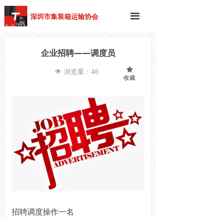
深圳市集装箱运输协会
끀
企业招聘——调度员
끄
浏览量：
46
넶
收藏
招聘调度操作一名