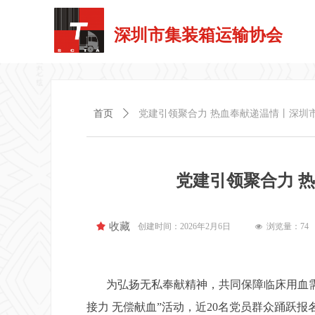
深圳市集装箱运输协会
首页
ꄲ
党建引领聚合力 热血奉献递温情丨深圳
党建引领聚合力 
끄
收藏
创建时间：
2026年2月6日
浏览量：
74
넶
为弘扬无私奉献精神，共同保障临床用血需求
接力 无偿献血”活动，近20名党员群众踊跃