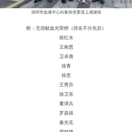
深圳市血液中心向集协党委送上感谢状
附：无偿献血光荣榜（排名不分先后）
徐红水
王南恩
卫卓甫
徐青
徐意
王秀芬
徐卫东
董泽兵
罗昌禧
秦光见
周斌娥